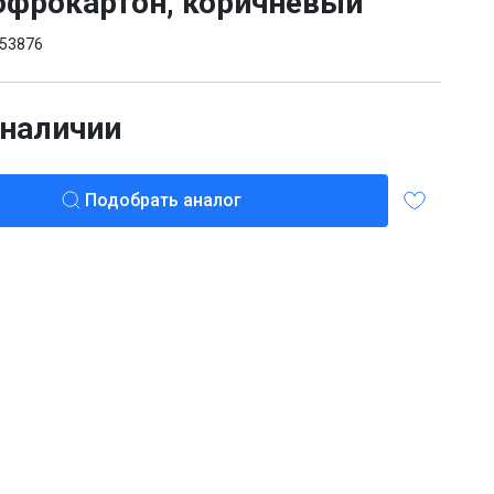
офрокартон, коричневый
53876
 наличии
Подобрать аналог