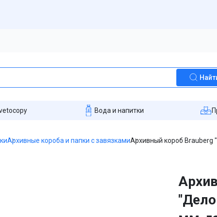
Найт
vetocopy
Вода и напитки
П
пки
Архивные короба и папки с завязками
Архивный короб Brauberg 
Архив
"Дело