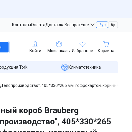
Контакты
Оплата
Доставка
Возврат
Еще
Рус
Қаз
и
Войти
Мои заказы
Избранное
Корзина
родукция Tork
Климатотехника
"Делопроизводство", 405*330*265 мм, гофрокартон, коричневый
ный короб Brauberg
производство", 405*330*265