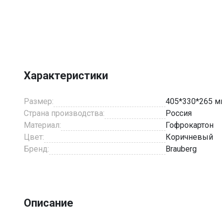
Item
1
of
1
Характеристики
Размер:
405*330*265 
Страна производства:
Россия
Материал:
Гофрокартон
Цвет:
Коричневый
Бренд:
Brauberg
Описание