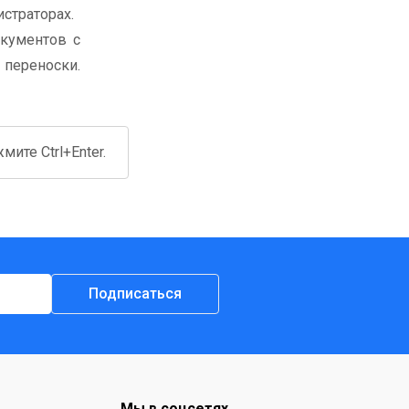
страторах.
окументов с
 переноски.
ите Ctrl+Enter.
Подписаться
Мы в соцсетях