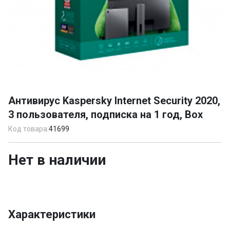
Item
1
Антивирус Kaspersky Internet Security 2020,
of
3 пользователя, подписка на 1 год, Box
1
Код товара:
41699
Нет в наличии
Характеристики