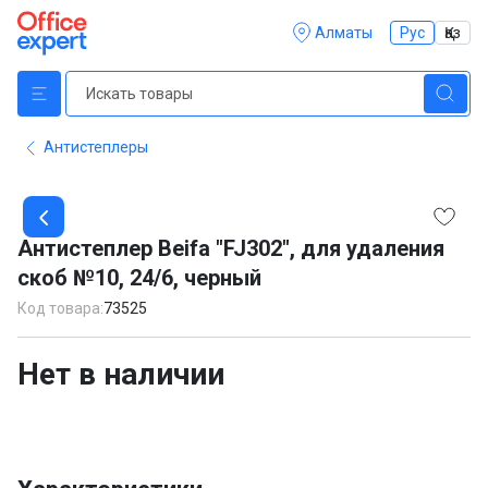
Алматы
Рус
Қаз
Антистеплеры
Item
1
Антистеплер Beifa "FJ302", для удаления
of
скоб №10, 24/6, черный
1
Код товара:
73525
Нет в наличии