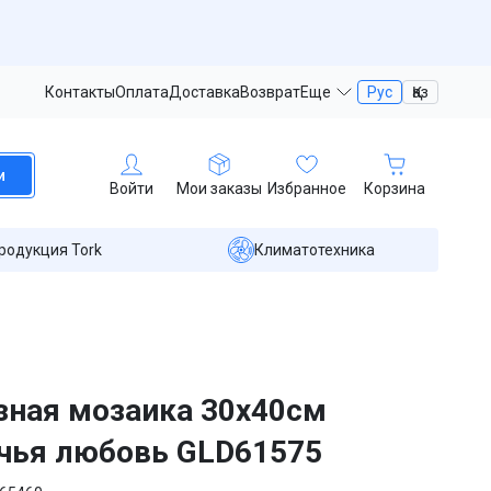
Контакты
Оплата
Доставка
Возврат
Еще
Рус
Қаз
и
Войти
Мои заказы
Избранное
Корзина
родукция Tork
Климатотехника
ная мозаика 30х40см
чья любовь GLD61575