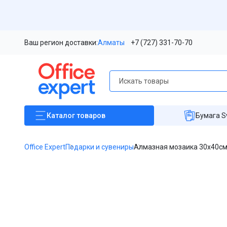
Ваш регион доставки:
Алматы
+7 (727) 331-70-70
Каталог
товаров
Бумага S
Office Expert
Подарки и сувениры
Алмазная мозаика 30х40с
Item
1
of
1