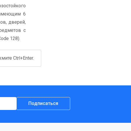
зостойкого
 имеющим 6
ов, дверей,
предметов с
ode 128).
ите Ctrl+Enter.
Подписаться