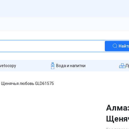
Найт
vetocopy
Вода и напитки
П
м Щенячья любовь GLD61575
Алмаз
Щеня