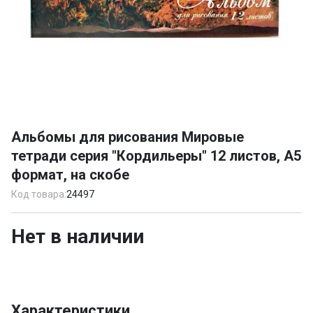
Item
1
Альбомы для рисования Мировые
of
тетради серия "Кордильеры" 12 листов, А5
1
формат, на скобе
Код товара:
24497
Нет в наличии
Характеристики