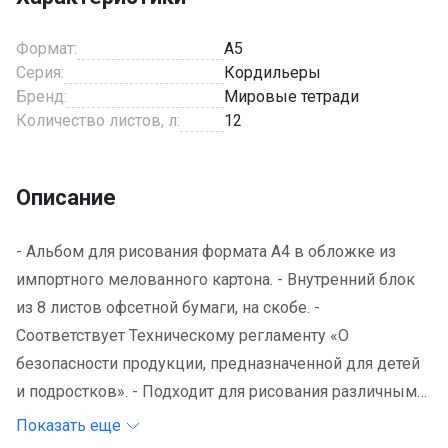
Формат:
A5
Серия:
Кордильеры
Бренд:
Мировые тетради
Количество листов, л:
12
Описание
- Альбом для рисования формата А4 в обложке из
импортного мелованного картона. - Внутренний блок
из 8 листов офсетной бумаги, на скобе. -
Соответствует Техническому регламенту «О
безопасности продукции, предназначенной для детей
и подростков». - Подходит для рисования различными
типами красок, фломастерами, цветными и
Показать еще
чернографитными карандашами, гелевыми ручками.