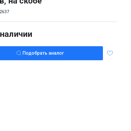
в, на скобе
2637
 наличии
Подобрать аналог