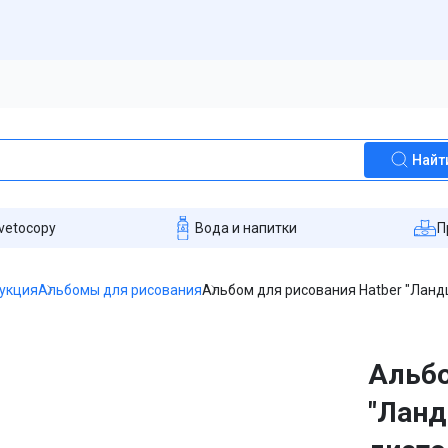
Найт
vetocopy
Вода и напитки
П
укция
Альбомы для рисования
Альбом для рисования Hatber "Ландш
Альбо
"Ланд