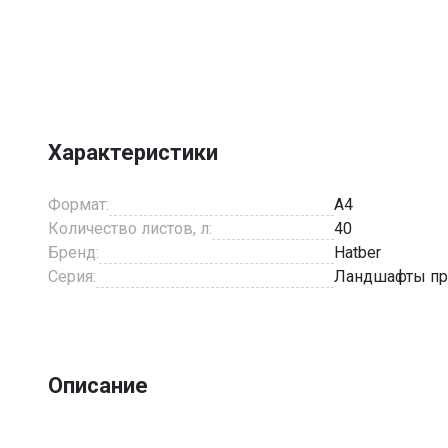
Item
1
of
1
Характеристики
Формат:
A4
Количество листов, л:
40
Бренд:
Hatber
Серия:
Ландшафты п
Описание