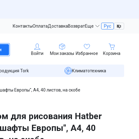
Контакты
Оплата
Доставка
Возврат
Еще
Рус
Қаз
и
Войти
Мои заказы
Избранное
Корзина
родукция Tork
Климатотехника
афты Европы", А4, 40 листов, на скобе
м для рисования Hatber
шафты Европы", А4, 40