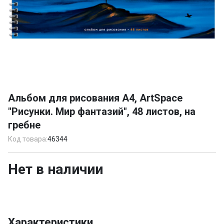
Item
1
Альбом для рисования А4, ArtSpace
of
"Рисунки. Мир фантазий", 48 листов, на
1
гребне
Код товара:
46344
Нет в наличии
Характеристики