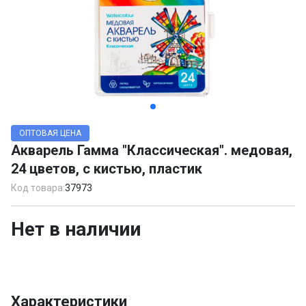
Item
1
ОПТОВАЯ ЦЕНА
of
Акварель Гамма "Классическая". медовая,
2
24 цветов, с кистью, пластик
Код товара:
37973
Нет в наличии
Характеристики