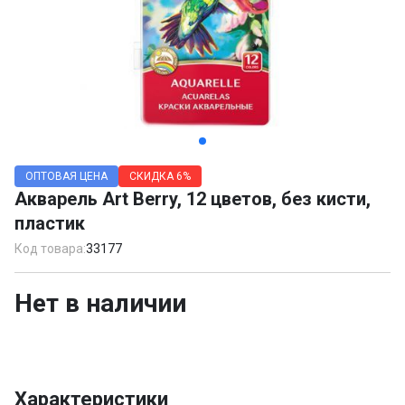
Item
1
ОПТОВАЯ ЦЕНА
СКИДКА
6%
of
Акварель Art Berry, 12 цветов, без кисти,
2
пластик
Код товара:
33177
Нет в наличии
Характеристики