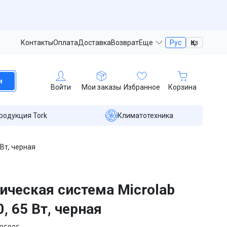
Контакты
Оплата
Доставка
Возврат
Еще
Рус
Қаз
и
Войти
Мои заказы
Избранное
Корзина
родукция Tork
Климатотехника
 Вт, черная
ическая система Microlab
, 65 Вт, черная