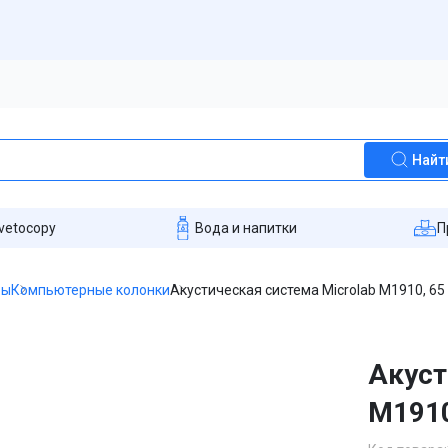
Найт
vetocopy
Вода и напитки
П
ры
Компьютерные колонки
Акустическая система Microlab M1910, 65
Акуст
M1910