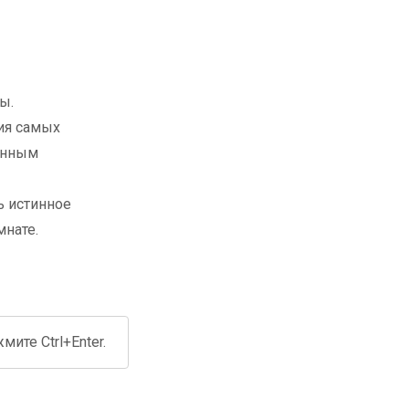
ы.
ия самых
оенным
ь истинное
мнате.
ите Ctrl+Enter.