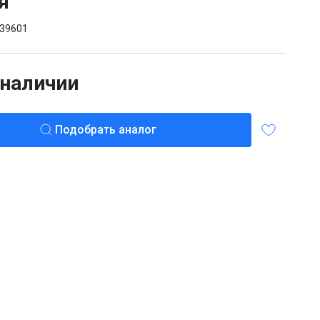
я
39601
 наличии
Подобрать аналог