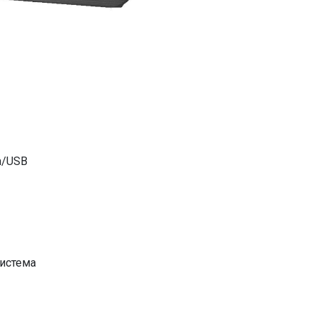
mm/USB
система