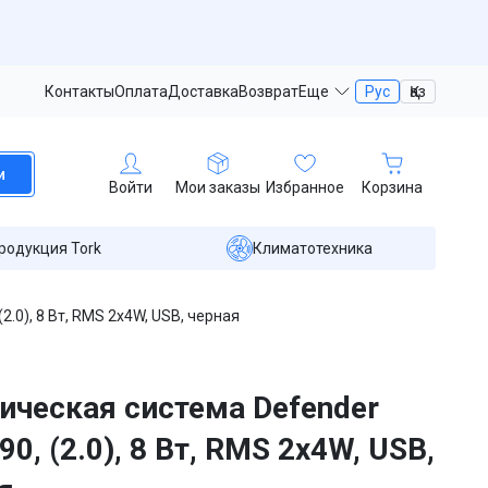
Контакты
Оплата
Доставка
Возврат
Еще
Рус
Қаз
и
Войти
Мои заказы
Избранное
Корзина
родукция Tork
Климатотехника
2.0), 8 Вт, RMS 2x4W, USB, черная
ическая система Defender
0, (2.0), 8 Вт, RMS 2x4W, USB,