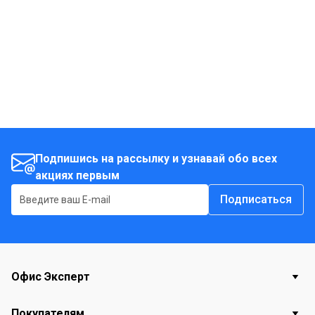
DCD734C2; - 2 x 1.3 Aч XR Li-Ion батареи; -
универсальное зарядное устройство XR; - чемодан.
Подпишись на рассылку и узнавай обо всех
акциях первым
Подписаться
Офис Эксперт
Покупателям