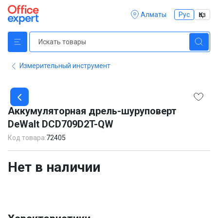
Алматы
Рус
Қаз
Измерительный инструмент
Item
1
Аккумуляторная дрель-шуруповерт
of
DeWalt DCD709D2T-QW
1
Код товара:
72405
Нет в наличии