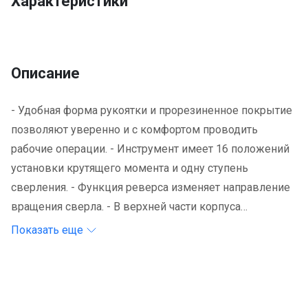
Характеристики
Описание
- Удобная форма рукоятки и прорезиненное покрытие
позволяют уверенно и с комфортом проводить
рабочие операции. - Инструмент имеет 16 положений
установки крутящего момента и одну ступень
сверления. - Функция реверса изменяет направление
вращения сверла. - В верхней части корпуса
аккумуляторной дрели-шуруповерт DeWalt DCD 734 C2
Показать еще
расположен простой и удобный переключатель
скоростей. - Одномуфтовый быстрозажимной патрон. -
Металлический редуктор — для долгого срока службы.
Комплект поставки: - дрель-шуруповерт DeWALT