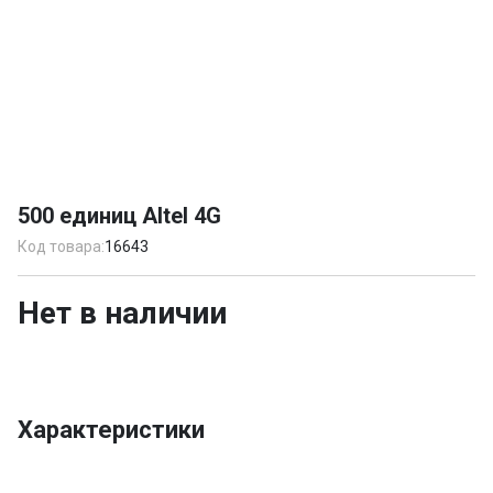
Item
1
500 единиц Altel 4G
of
1
Код товара:
16643
Нет в наличии
Характеристики