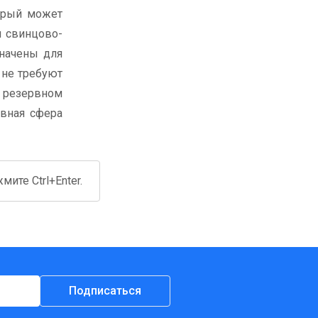
торый может
я свинцово-
значены для
 не требуют
в резервном
овная сфера
ите Ctrl+Enter.
Подписаться