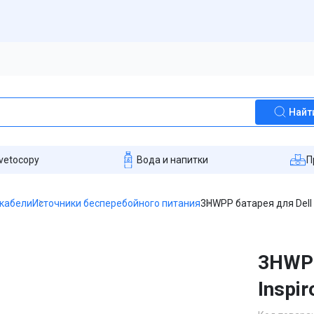
Найт
vetocopy
Вода и напитки
П
 кабели
Источники бесперебойного питания
3HWPP батарея для Dell 
3HWPP
Inspi