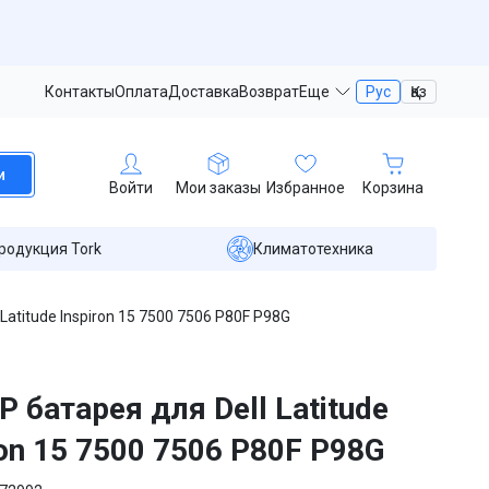
Контакты
Оплата
Доставка
Возврат
Еще
Рус
Қаз
и
Войти
Мои заказы
Избранное
Корзина
родукция Tork
Климатотехника
Latitude Inspiron 15 7500 7506 P80F P98G
 батарея для Dell Latitude
ron 15 7500 7506 P80F P98G