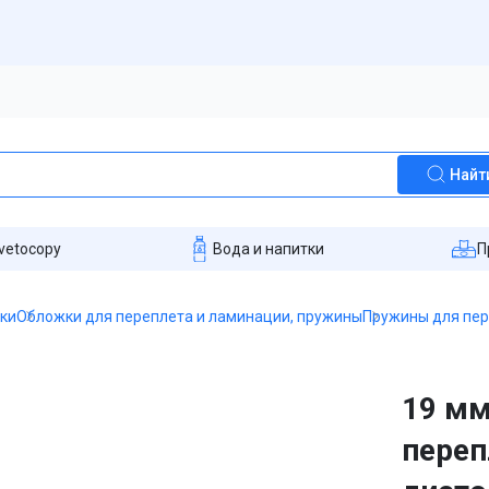
Найт
vetocopy
Вода и напитки
П
пки
Обложки для переплета и ламинации, пружины
Пружины для пе
19 мм
переп