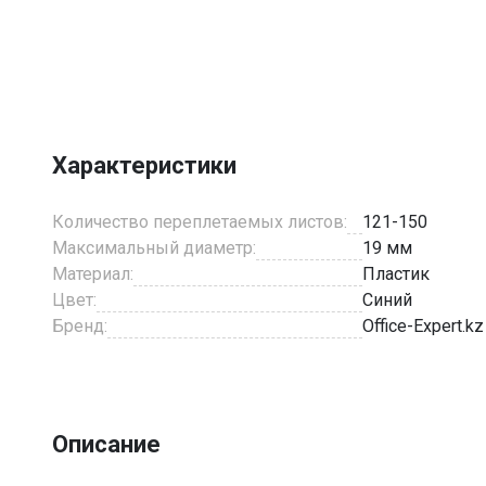
Item
1
of
4
Характеристики
Количество переплетаемых листов:
121-150
Максимальный диаметр:
19 мм
Материал:
Пластик
Цвет:
Синий
Бренд:
Office-Expert.kz
Описание