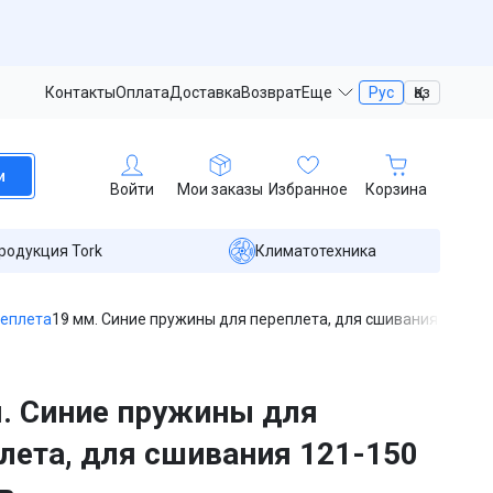
Контакты
Оплата
Доставка
Возврат
Еще
Рус
Қаз
и
Войти
Мои заказы
Избранное
Корзина
родукция Tork
Климатотехника
реплета
19 мм. Синие пружины для переплета, для сшивания 121-15
. Синие пружины для
лета, для сшивания 121-150