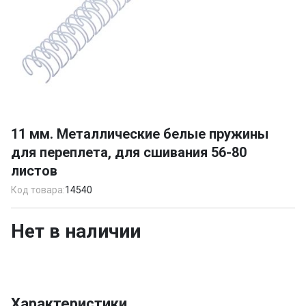
Item
1
11 мм. Металлические белые пружины
of
для переплета, для сшивания 56-80
1
листов
Код товара:
14540
Нет в наличии
Характеристики