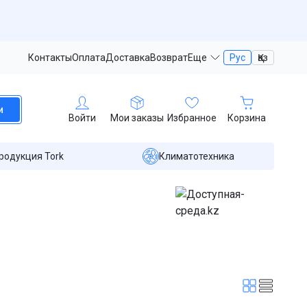
Контакты
Оплата
Доставка
Возврат
Еще
Рус
Қаз
и
Войти
Мои заказы
Избранное
Корзина
родукция Tork
Климатотехника