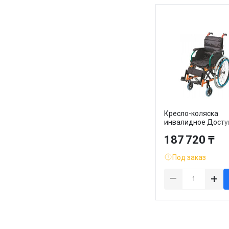
Кресло-коляска
инвалидное Досту
среда.kz DS100-2,
187 720 ₸
945*945*620 мм
Под заказ