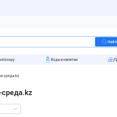
Найт
vetocopy
Вода и напитки
П
я-среда.kz
-среда.kz