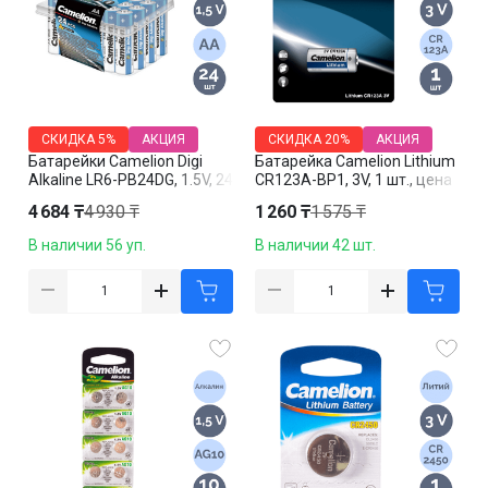
СКИДКА
5%
АКЦИЯ
СКИДКА
20%
АКЦИЯ
Батарейки Camelion Digi
Батарейка Camelion Lithium
Alkaline LR6-PB24DG, 1.5V, 24
CR123A-BP1, 3V, 1 шт., цена
шт./уп, цена за упаковку
за штуку
4 684 ₸
4 930 ₸
1 260 ₸
1 575 ₸
В наличии 56 уп.
В наличии 42 шт.