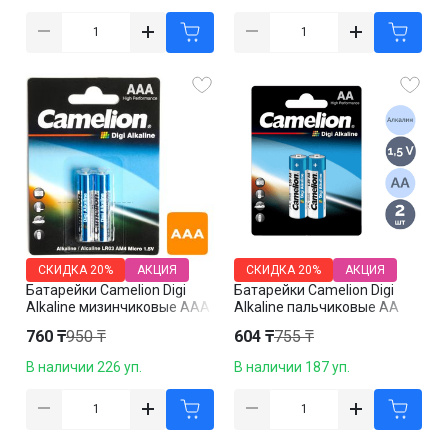
СКИДКА
20%
АКЦИЯ
СКИДКА
20%
АКЦИЯ
Батарейки Camelion Digi
Батарейки Camelion Digi
Alkaline мизинчиковые AAA
Alkaline пальчиковые AA
LR03-BP2DG, 1.5V, 2 шт./уп,
LR6-BP2DG, 1.5V, 2 шт./уп,
760 ₸
950 ₸
604 ₸
755 ₸
цена за упаковку
цена за упаковку
В наличии 226 уп.
В наличии 187 уп.