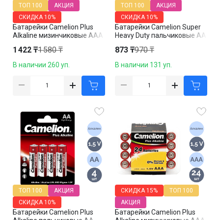
ТОП 100
АКЦИЯ
ТОП 100
АКЦИЯ
СКИДКА
10%
СКИДКА
10%
Батарейки Camelion Plus
Батарейки Camelion Super
Alkaline мизинчиковые AAA
Heavy Duty пальчиковые AA
LR03-BP4, 1.5V, 4 шт./уп,
R6P-SP4B, 1.5V, 4 шт./уп, в
1 422 ₸
1 580 ₸
873 ₸
970 ₸
цена за упаковку
пленке
В наличии 260 уп.
В наличии 131 уп.
ТОП 100
АКЦИЯ
СКИДКА
15%
ТОП 100
СКИДКА
10%
АКЦИЯ
Батарейки Camelion Plus
Батарейки Camelion Plus