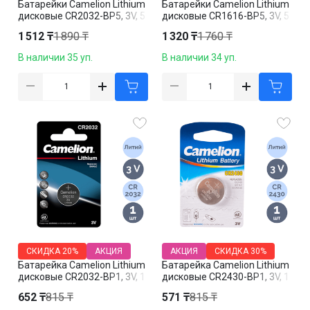
Батарейки Camelion Lithium
Батарейки Camelion Lithium
дисковые CR2032-BP5, 3V, 5
дисковые CR1616-BP5, 3V, 5
шт./уп., цена за упаковку
шт., цена за упаковку
1 512 ₸
1 890 ₸
1 320 ₸
1 760 ₸
В наличии 35 уп.
В наличии 34 уп.
СКИДКА
20%
АКЦИЯ
АКЦИЯ
СКИДКА
30%
Батарейка Camelion Lithium
Батарейка Camelion Lithium
дисковые CR2032-BP1, 3V, 1
дисковые CR2430-BP1, 3V, 1
шт., цена за штуку
шт., цена за штуку
652 ₸
815 ₸
571 ₸
815 ₸