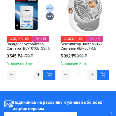
СКИДКА
15%
АКЦИЯ
СКИДКА
15%
АКЦИЯ
Зарядное устройство
Вентилятор настольный
Camelion BC-1010B, 220 В,
Camelion REF-001-CB,
4*AAA/4*AA, белое
перезаряжаемый, белый
3 545 ₸
4 170 ₸
5 092 ₸
5 990 ₸
В наличии 3 шт.
В наличии 2 шт.
Подпишись на рассылку и узнавай обо всех
акциях первым