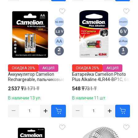
СКИДКА
20%
АКЦИЯ
СКИДКА
25%
АКЦИЯ
Аккумулятор Camelion
Батарейка Camelion Photo
Rechargeable, пальчиковые
Plus Alkaline 4LR44-BP1C, 6V,
AA, 1800 mAh 1.2V, 2 шт./уп.,
1 шт., цена за штуку
2 537 ₸
3 171 ₸
548 ₸
731 ₸
цена за упаковку
В наличии 13 уп.
В наличии 11 шт.