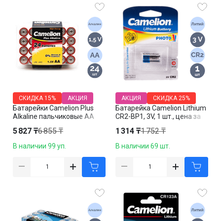
СКИДКА
15%
АКЦИЯ
АКЦИЯ
СКИДКА
25%
Батарейки Camelion Plus
Батарейка Camelion Lithium
Alkaline пальчиковые AA
CR2-BP1, 3V, 1 шт., цена за
LR06-PB24, 1.5V, 24 шт./уп,
штуку
5 827 ₸
6 855 ₸
1 314 ₸
1 752 ₸
цена за упаковку
В наличии 99 уп.
В наличии 69 шт.