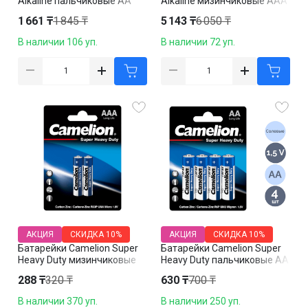
Alkaline пальчиковые AA
Alkaline мизинчиковые AAA
LR6-BP4, 1.5V, 4 шт./уп, цена
LR03-PB24, 1.5V, 24 шт./уп,
1 661 ₸
1 845 ₸
5 143 ₸
6 050 ₸
за упаковку
цена за упаковку
В наличии 106 уп.
В наличии 72 уп.
АКЦИЯ
СКИДКА
10%
АКЦИЯ
СКИДКА
10%
Батарейки Camelion Super
Батарейки Camelion Super
Heavy Duty мизинчиковые
Heavy Duty пальчиковые AA
AAA R03P-BP2B, 1.5V, 2 шт./
R6P-BP4B, 1.5V, 4 шт./уп,
288 ₸
320 ₸
630 ₸
700 ₸
уп, цена за упаковку
цена за упаковку
В наличии 370 уп.
В наличии 250 уп.