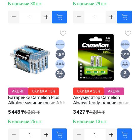
В наличии 30 шт.
В наличии 29 шт.
АКЦИЯ
СКИДКА
10%
СКИДКА
20%
АКЦИЯ
Батарейки Camelion Plus
Аккумулятор Camelion
Alkaline мизинчиковые AAA
AlwaysReady, пальчиковые
LR03-BP24DG, 1.5V, 24 шт./
AA, Ni-MH, 2300 mAh 1.2V, 2
5 448 ₸
6 053 ₸
3 427 ₸
4 284 ₸
уп, цена за упаковку
шт, цена за упаковку
В наличии 25 шт.
В наличии 13 шт.