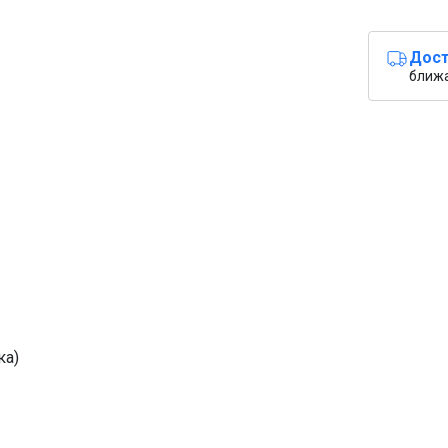
Дост
ближ
ка)