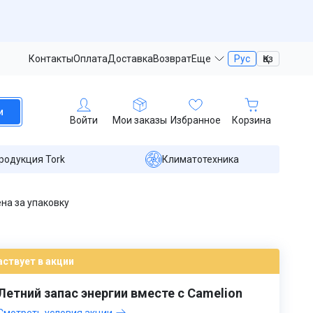
Контакты
Оплата
Доставка
Возврат
Еще
Рус
Қаз
и
Войти
Мои заказы
Избранное
Корзина
родукция Tork
Климатотехника
ена за упаковку
аствует в акции
Летний запас энергии вместе с Camelion
Смотреть условия акции