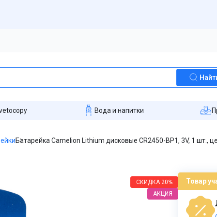
Найт
vetocopy
Вода и напитки
П
рейки
Батарейка Camelion Lithium дисковые CR2450-BP1, 3V, 1 шт., ц
Товар уч
СКИДКА
20%
АКЦИЯ