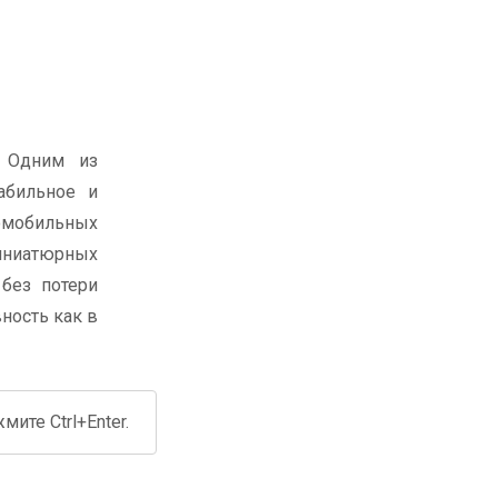
. Одним из
абильное и
томобильных
иниатюрных
 без потери
ность как в
ите Ctrl+Enter.