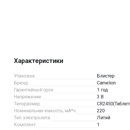
Item
1
of
2
Характеристики
Упаковка:
Блистер
Бренд:
Camelion
Гарантийный срок:
1 год
Напряжение:
3 В
Типоразмер:
CR2450(Таблет
Номинальная емкость, мА*ч:
220
Тип электролита:
Литий
Комплект:
1