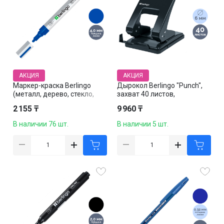
АКЦИЯ
АКЦИЯ
Маркер-краска Berlingo
Дырокол Berlingo "Punch",
(металл, дерево, стекло,
захват 40 листов,
пластик), цвет синий, цена
металлический, черный
2 155 ₸
9 960 ₸
за штуку
В наличии 76 шт.
В наличии 5 шт.