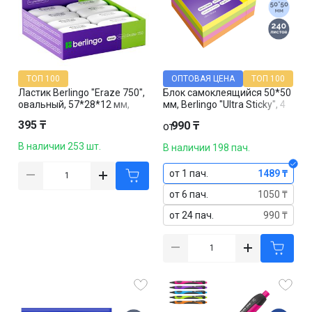
ТОП 100
ОПТОВАЯ ЦЕНА
ТОП 100
Ластик Berlingo "Eraze 750",
Блок самоклеящийся 50*50
овальный, 57*28*12 мм,
мм, Berlingo "Ultra Sticky", 4
белый, цена за штуку
неоновых цвета, 240 листов
395 ₸
990 ₸
от
В наличии 253 шт.
В наличии 198 пач.
от 1 пач.
1489 ₸
от 6 пач.
1050 ₸
от 24 пач.
990 ₸