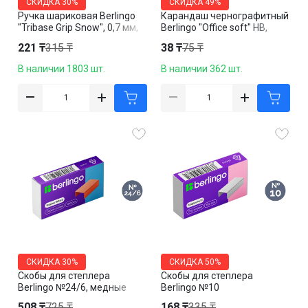
СКИДКА
30%
СКИДКА
49%
Ручка шариковая Berlingo
Карандаш чернографитный
"Tribase Grip Snow", 0,7 мм,
Berlingo "Office soft" HB,
синяя, корпус ассорти, цена
пластик, заточенный без
221 ₸
315 ₸
38 ₸
75 ₸
за штуку
ластика, цена за штуку
В наличии 1803 шт.
В наличии 362 шт.
СКИДКА
30%
СКИДКА
50%
Скобы для степлера
Скобы для степлера
Berlingo №24/6, медные
Berlingo №10
508 ₸
725 ₸
168 ₸
335 ₸