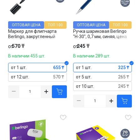
ОПТОВАЯ ЦЕНА
ТОП 100
ОПТОВАЯ ЦЕНА
ТОП 100
Маркер для флипчарта
Ручка шариковая Berlingo
Berlingo, закругленный
"H-30", 0,7 мм, синяя, цена
наконечник 2 мм, черный,
за штуку
570 ₸
245 ₸
от
от
цена за штуку
В наличии 455 шт.
В наличии 289 шт.
от 1 шт.
655 ₸
от 1 шт.
325 ₸
от 12 шт.
570 ₸
от 5 шт.
265 ₸
от 10 шт.
245 ₸