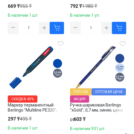
металлический наконечник
669 ₸
955 ₸
792 ₸
1 980 ₸
В наличии 1 шт.
В наличии 1 уп.
ТОП 100
ОПТОВАЯ ЦЕНА
СКИДКА
40%
АКЦИЯ
Маркер перманентный
Ручка шариковая Berlingo
Berlingo "Multiline PE320",
"xGold", 0,7 мм, синяя, цена
пулевидный наконечник 3
за штуку
297 ₸
495 ₸
603 ₸
от
мм, синий, цена за штуку
В наличии 1 шт.
В наличии 931 шт.