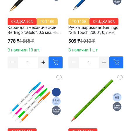
СКИДКА
50%
ТОП 100
ТОП 100
СКИДКА
50%
Карандаш механический
Ручка шариковая Berlingo
Berlingo "xGold", 0,5 мм, HB, с
"Silk Touch 2000", 0,7 мм,
ластиком, ассорти, цена за
синяя, цена за штуку
778 ₸
1 555 ₸
505 ₸
1 010 ₸
штуку
В наличии 10 шт.
В наличии 1 шт.