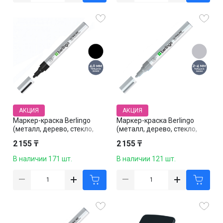
АКЦИЯ
АКЦИЯ
Маркер-краска Berlingo
Маркер-краска Berlingo
(металл, дерево, стекло,
(металл, дерево, стекло,
пластик), цвет черный, цена
пластик), цвет серебряный,
2 155 ₸
2 155 ₸
за штуку
цена за штуку
В наличии 171 шт.
В наличии 121 шт.