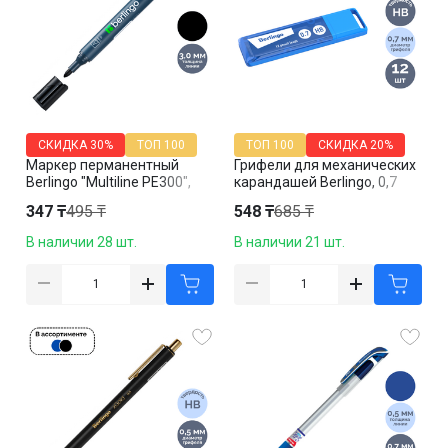
СКИДКА
30%
ТОП 100
ТОП 100
СКИДКА
20%
Маркер перманентный
Грифели для механических
Berlingo "Multiline PE300",
карандашей Berlingo, 0,7
пулевидный наконечник 3
мм, HB, 12 штук, корпус
347 ₸
495 ₸
548 ₸
685 ₸
мм, черный, цена за штуку
ассорти
В наличии 28 шт.
В наличии 21 шт.