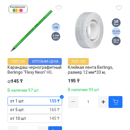
ТОП 100
ОПТОВАЯ ЦЕНА
ТОП 100
Карандаш чернографитный
Клейкая лента Berlingo,
Berlingo "Flexy Neon" HB,
размер 12 мм*33 м,
пластик, заточенный, цена
прозрачная, цена за штуку
195 ₸
145 ₸
от
за штуку
В наличии 93 шт.
В наличии 97 шт.
от 1 шт.
155 ₸
от 5 шт.
165 ₸
от 10 шт.
145 ₸