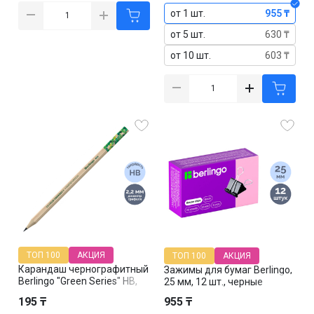
от 1 шт.
955 ₸
от 5 шт.
630 ₸
от 10 шт.
603 ₸
ТОП 100
АКЦИЯ
ТОП 100
АКЦИЯ
Карандаш чернографитный
Зажимы для бумаг Berlingo,
Berlingo "Green Series" HB,
25 мм, 12 шт., черные
пластик, заточенный без
195 ₸
955 ₸
ластика, цена за штуку