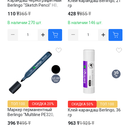
Карандаш чернографитный
Клей-карандаш Berlingo, 21
Berlingo "Sketch Pencil" HB,
гр
деревянный, заточенный,
110 ₸
365 ₸
428 ₸
855 ₸
цена за штуку
В наличии 270 шт.
В наличии 146 шт.
ТОП 100
СКИДКА
20%
СКИДКА
50%
ТОП 100
Маркер перманентный
Клей-карандаш Berlingo, 36
Berlingo "Multiline PE320,
гр
пулевидный наконечник 3
396 ₸
495 ₸
963 ₸
1 925 ₸
мм, черный, цена за штуку