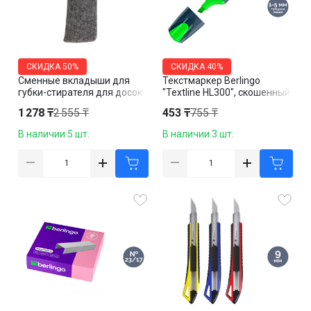
СКИДКА
50%
СКИДКА
40%
Сменные вкладыши для
Текстмаркер Berlingo
губки-стирателя для досок
"Textline HL300", скошенный
Berlingo "Ultra", размер
наконечник 1-5 мм,
1 278 ₸
2 555 ₸
453 ₸
755 ₸
56*149 мм, 10 шт. в
зеленый, цена за штуку
упаковке
В наличии 5 шт.
В наличии 3 шт.