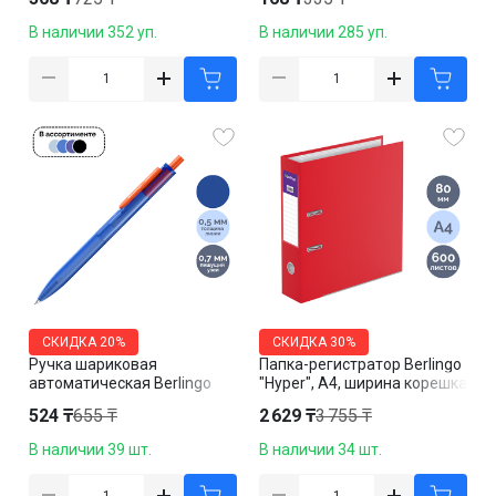
В наличии 352 уп.
В наличии 285 уп.
СКИДКА
20%
СКИДКА
30%
Ручка шариковая
Папка-регистратор Berlingo
автоматическая Berlingo
"Hyper", А4, ширина корешка
"Writech.x105", 0,7 мм,
80 мм, красная
524 ₸
655 ₸
2 629 ₸
3 755 ₸
корпус ассорти, синяя, цена
за штуку
В наличии 39 шт.
В наличии 34 шт.