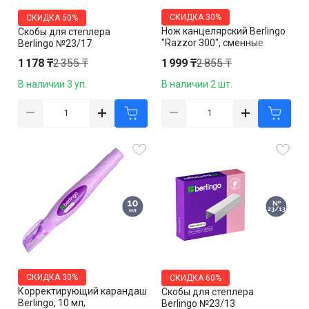
СКИДКА
30%
СКИДКА
50%
Нож канцелярский Berlingo
Скобы для степлера
"Razzor 300", сменные
Berlingo №23/17
лезвия 9 мм, ассорти
1 178 ₸
2 355 ₸
1 999 ₸
2 855 ₸
В наличии 3 уп.
В наличии 2 шт.
СКИДКА
30%
СКИДКА
60%
Корректирующий карандаш
Скобы для степлера
Berlingo, 10 мл,
Berlingo №23/13