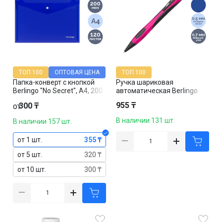
ТОП 100
ОПТОВАЯ ЦЕНА
ТОП 100
Папка-конверт с кнопкой
Ручка шариковая
Berlingo "No Secret", A4, 200
автоматическая Berlingo
мкм, прозрачная, синяя
"Color Zone", 0,7 мм, корпус
955 ₸
300 ₸
от
ассорти, синяя, цена за
штуку
В наличии 131 шт.
В наличии 157 шт.
от 1 шт.
355 ₸
от 5 шт.
320 ₸
от 10 шт.
300 ₸