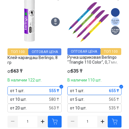
ОПТОВАЯ ЦЕНА
ТОП 100
ТОП 100
ОПТОВАЯ ЦЕНА
Ручка шариковая Berlingo
Клей-карандаш Berlingo, 8
"Triangle 110 Color", 0,7 мм,
гр
корпус ассорти, синяя, цена
563 ₸
535 ₸
от
от
за штуку
В наличии 122 шт.
В наличии 110 шт.
от 1 шт.
555 ₸
от 1 шт.
655 ₸
от 10 шт.
580 ₸
от 5 шт.
565 ₸
от 20 шт.
563 ₸
от 10 шт.
535 ₸