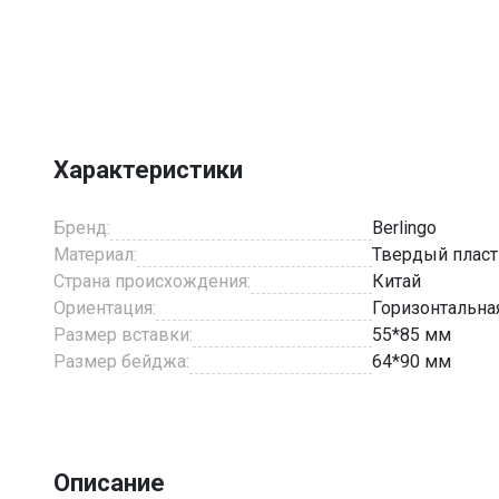
Item
1
of
1
Характеристики
Бренд:
Berlingo
Материал:
Твердый пласт
Страна происхождения:
Китай
Ориентация:
Горизонтальна
Размер вставки:
55*85 мм
Размер бейджа:
64*90 мм
Описание