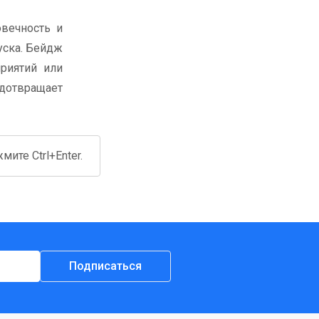
овечность и
уска. Бейдж
риятий или
едотвращает
ите Ctrl+Enter.
Подписаться