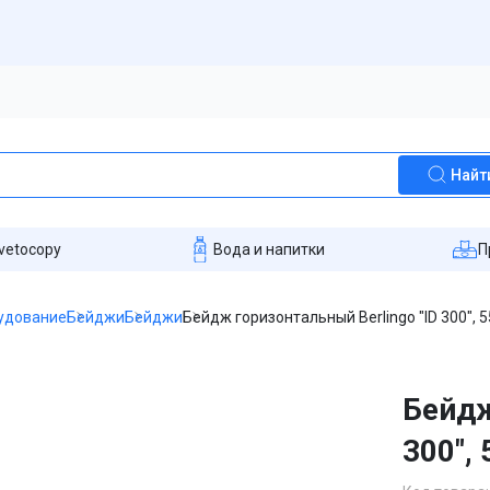
Найт
vetocopy
Вода и напитки
П
удование
Бейджи
Бейджи
Бейдж горизонтальный Berlingo "ID 300", 
Бейдж
300",