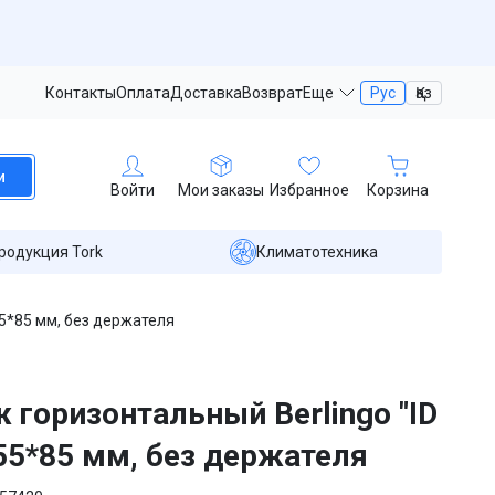
Контакты
Оплата
Доставка
Возврат
Еще
Рус
Қаз
и
Войти
Мои заказы
Избранное
Корзина
родукция Tork
Климатотехника
55*85 мм, без держателя
 горизонтальный Berlingo "ID
 55*85 мм, без держателя