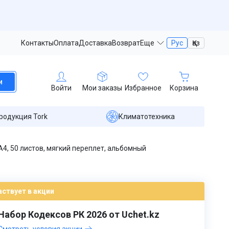
Контакты
Оплата
Доставка
Возврат
Еще
Рус
Қаз
и
Войти
Мои заказы
Избранное
Корзина
родукция Tork
Климатотехника
4, 50 листов, мягкий переплет, альбомный
аствует в акции
Набор Кодексов РК 2026 от Uchet.kz
Смотреть условия акции