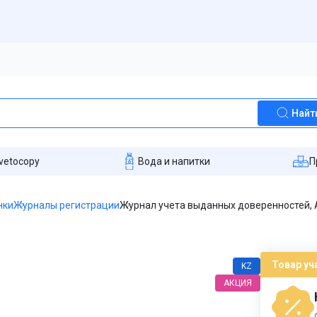
Найт
vetocopy
Вода и напитки
П
нки
Журналы регистрации
Журнал учета выданных доверенностей, А
Товар уч
KZ
АКЦИЯ