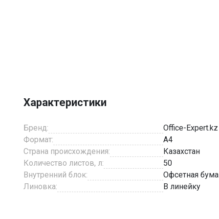
Item
1
of
2
Характеристики
Бренд:
Office-Expert.kz
Формат:
A4
Страна происхождения:
Казахстан
Количество листов, л:
50
Внутренний блок:
Офсетная бума
Линовка:
В линейку