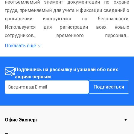
неотъемлемый элемент документации по охране
труда, применяемый для учета и фиксации сведений о
проведении инструктажа по безопасности.
Используется для регистрации всех новых
сотрудников, временного персонала,
командированных, а также учащихся и студентов
Показать еще
перед началом производственного обучения или
практических занятий. Обеспечивает прозрачность и
упорядоченность записи лиц, прошедших инструктаж,
Подпишись на рассылку и узнавай обо всех
акциях первым
и лиц, ответственных за его проведение.
Подписаться
Офис Эксперт