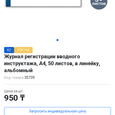
Item
1
KZ
ТОП 100
of
Журнал регистрации вводного
2
инструктажа, A4, 50 листов, в линейку,
альбомный
Код товара:
35739
Цена за шт.:
950 ₸
Запросить индивидуальную цену