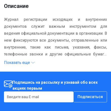
Описание
Журнал регистрации исходящих и внутренних
документов служит важным инструментом для
ведения официальной документации в организации. В
нем фиксируются все документы, отправленные или
внутренние, такие как письма, указания, факсы,
телефонные звонки и другие официальные бумаги.
Этот журнал позволяет систематизировать и
Показать еще
отслеживать документооборот, облегчая работу
сотрудников, отвечающих за делопроизводство и
организацию процесса.
Подпишись на рассылку и узнавай обо всех
акциях первым
Подписаться