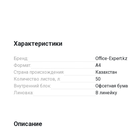
Item
1
of
6
Характеристики
Бренд:
Office-Expert.kz
Формат:
A4
Страна происхождения:
Казахстан
Количество листов, л:
50
Внутренний блок:
Офсетная бума
Линовка:
В линейку
Описание