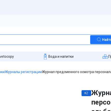
Найт
vetocopy
Вода и напитки
П
нки
Журналы регистрации
Журнал предсменного осмотра персонала,
Журна
KZ
персо