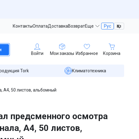
Контакты
Оплата
Доставка
Возврат
Еще
Рус
Қаз
и
Войти
Мои заказы
Избранное
Корзина
родукция Tork
Климатотехника
 А4, 50 листов, альбомный
л предсменного осмотра
нала, А4, 50 листов,