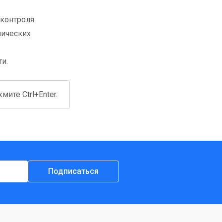
 контроля
нических
и.
ите Ctrl+Enter.
Подписаться