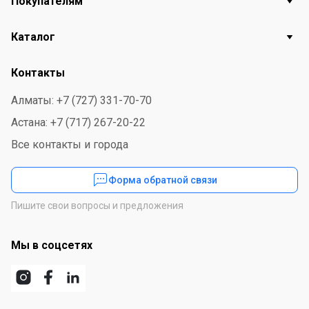
Покупателям
кокоглюкозид (Coco-Glucoside), глицерил олеат
(Glyceryl Oleate), хлорид натрия (Sodium Chloride),
Каталог
гликоль дистеарат (Glycol Distearate), ароматизатор
(Fragrance), ЭДТА динатриевая соль (Salt EDTA),
Контакты
лимонная кислота (Citric Acid),
метилхлороизотиазолинон
Алматы: +7 (727) 331-70-70
(Methylchloroisothiazolinone), метилизотиазолинон
Астана: +7 (717) 267-20-22
(Methylisothiazolinone), краситель (Dye).
Все контакты и города
Форма обратной связи
Пишите свои вопросы и предложения
Мы в соцсетях