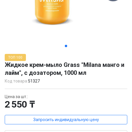
Item
1
ТОП 100
of
Жидкое крем-мыло Grass "Milana манго и
5
лайм", с дозатором, 1000 мл
Код товара:
51327
Цена за шт.:
2 550 ₸
Запросить индивидуальную цену