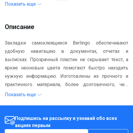
Показать еще
Описание
Закладки самоклеящиеся Berlingo обеспечивают
удобную навигацию в документах, отчетах и
выписках. Прозрачный пластик не скрывает текст, а
яркие неоновые цвета помогают быстро находить
нужную информацию. Изготовлены из прочного и
практичного материала, более долговечного, чем
бумага или картон. Надежно крепятся к страницам и
Показать еще
легко удаляются без следов клея и повреждения
бумаги. Идеальный выбор для офиса, учебы и
организации рабочих материалов.
Подпишись на рассылку и узнавай обо всех
акциях первым