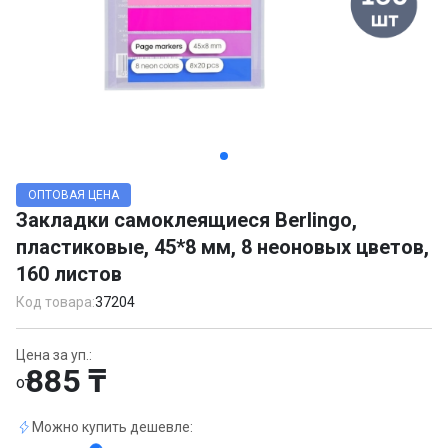
Item
1
ОПТОВАЯ ЦЕНА
of
Закладки самоклеящиеся Berlingo,
3
пластиковые, 45*8 мм, 8 неоновых цветов,
160 листов
Код товара:
37204
Цена за уп.:
885 ₸
от
Можно купить дешевле: