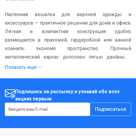
Настенная вешалка для верхней одежды и
аксессуаров — практичное решение для дома и офиса.
Лёгкая и компактная конструкция удобно
размещается в прихожей, гардеробной или ванной
комнате, экономя пространство. Прочный
металлический каркас дополнен пятью двойными
крючками с защитными колпачками и удобной полкой
Показать еще
для головных уборов. Дополнительный пластиковый
крючок подойдёт для хранения мелочей. Вешалка
легко собирается без инструментов и поставляется в
Подпишись на рассылку и узнавай обо всех
акциях первым
удобной коробке. Максимальная нагрузка на один
крючок — до 5 кг.
Подписаться
Крепёж к стене приобретается отдельно.