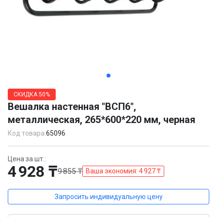
Item
1
СКИДКА
50%
of
Вешалка настенная "ВСП6",
6
металлическая, 265*600*220 мм, черная
Код товара:
65096
Цена за шт.:
4 928 ₸
9 855 ₸
Ваша экономия: 4 927 ₸
Запросить индивидуальную цену