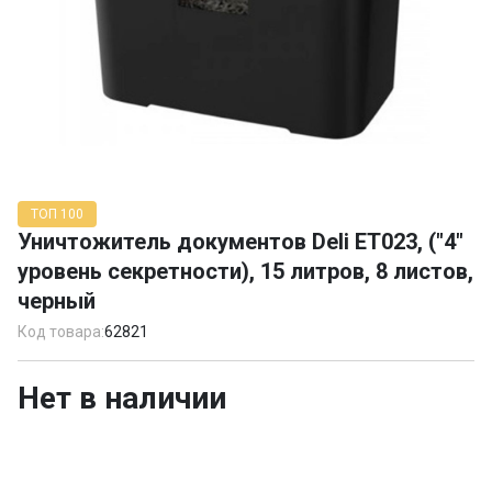
Item
1
ТОП 100
of
Уничтожитель документов Deli ET023, ("4"
1
уровень секретности), 15 литров, 8 листов,
черный
Код товара:
62821
Нет в наличии