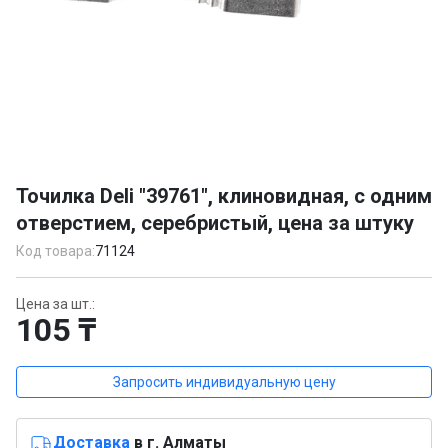
Item
1
Точилка Deli "39761", клиновидная, с одним
of
отверстием, серебристый, цена за штуку
1
Код товара:
71124
Цена за шт.:
105 ₸
Запросить индивидуальную цену
Доставка
в г. Алматы