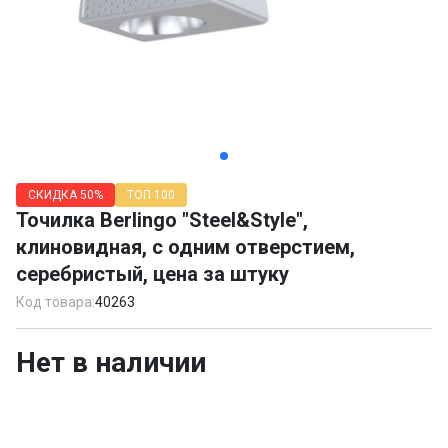
Item
1
СКИДКА
50%
ТОП 100
of
Точилка Berlingo "Steel&Style",
2
клиновидная, с одним отверстием,
серебристый, цена за штуку
Код товара:
40263
Нет в наличии