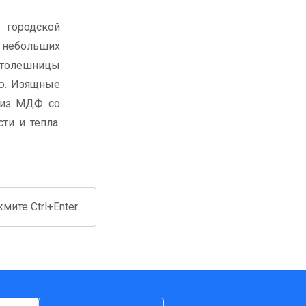
 городской
я небольших
столешницы
ию. Изящные
 из МДФ со
ти и тепла.
ите Ctrl+Enter.