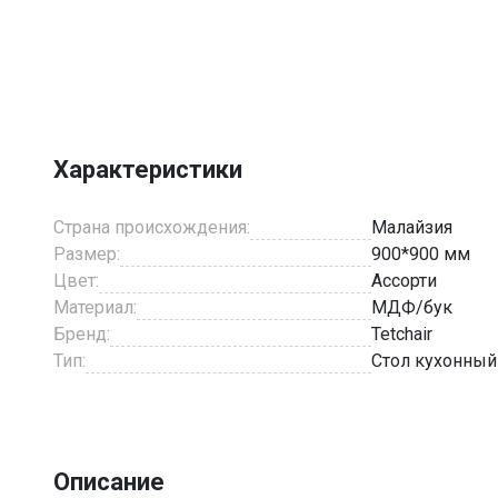
Item
1
of
3
Характеристики
Страна происхождения:
Малайзия
Размер:
900*900 мм
Цвет:
Ассорти
Материал:
МДФ/бук
Бренд:
Tetchair
Тип:
Стол кухонный
Описание