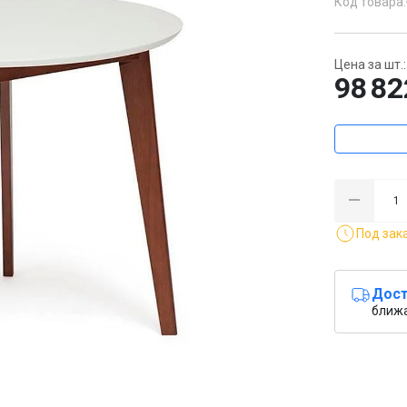
Код товара:
Цена за шт.:
98 82
Под зак
Дост
ближ