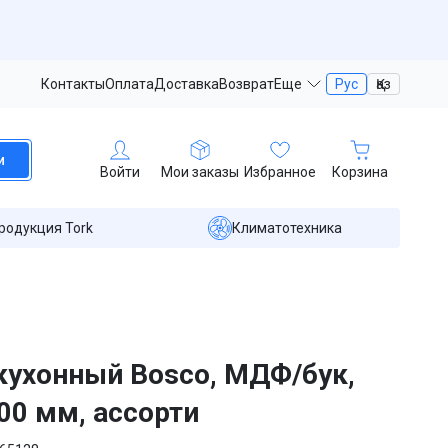
Контакты
Оплата
Доставка
Возврат
Еще
Рус
Қаз
и
Войти
Мои заказы
Избранное
Корзина
родукция Tork
Климатотехника
кухонный Bosco, МДФ/бук,
00 мм, ассорти