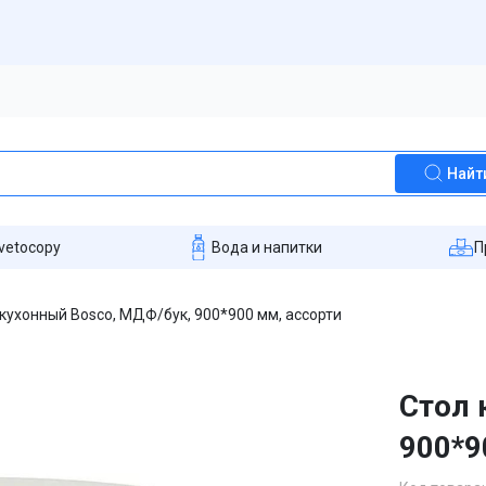
Найт
vetocopy
Вода и напитки
П
кухонный Bosco, МДФ/бук, 900*900 мм, ассорти
Стол 
900*9