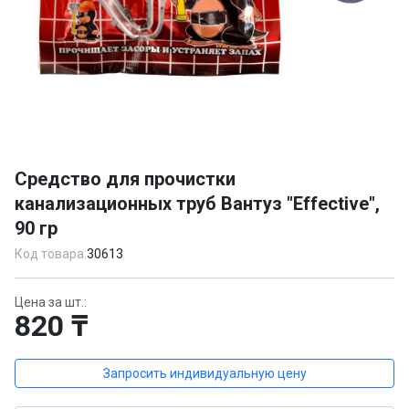
Item
1
Средство для прочистки
of
канализационных труб Вантуз "Effective",
1
90 гр
Код товара:
30613
Цена за шт.:
820 ₸
Запросить индивидуальную цену