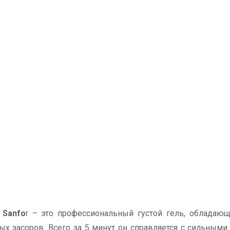
 Sanfo
r – это профессиональный густой гель, обладаю
х засоров. Всего за 5 минут он справляется с сильными