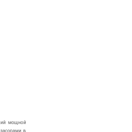
щий мощной
 засорами в