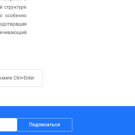
й структуре
го особенно
едотвращая
печивающий
ите Ctrl+Enter.
Подписаться