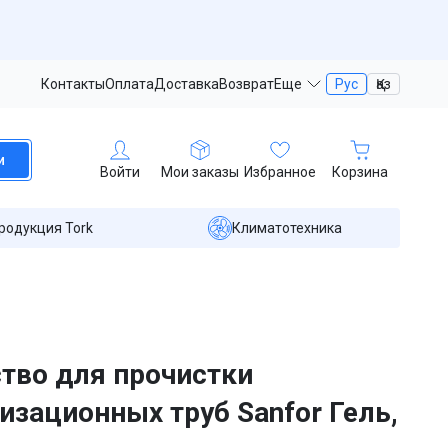
Контакты
Оплата
Доставка
Возврат
Еще
Рус
Қаз
и
Войти
Мои заказы
Избранное
Корзина
родукция Tork
Климатотехника
тво для прочистки
изационных труб Sanfor Гель,