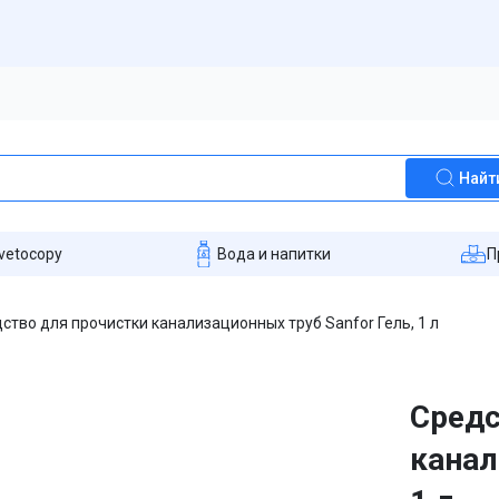
Найт
vetocopy
Вода и напитки
П
ство для прочистки канализационных труб Sanfor Гель, 1 л
Средс
канал