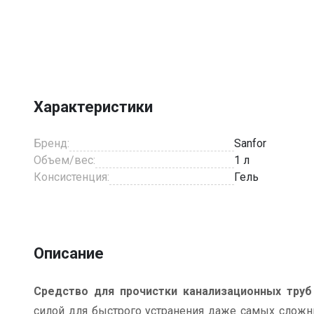
Item
1
of
1
Характеристики
Бренд:
Sanfor
Объем/вес:
1 л
Консистенция:
Гель
Описание
Средство для прочистки канализационных труб
силой для быстрого устранения даже самых сложны