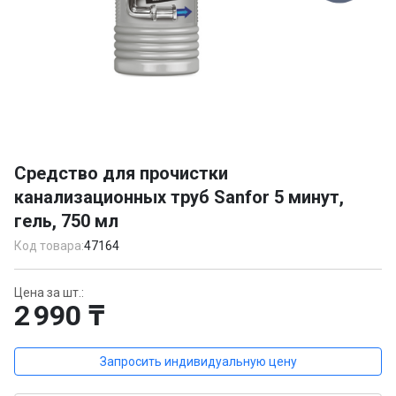
Item
1
Средство для прочистки
of
канализационных труб Sanfor 5 минут,
1
гель, 750 мл
Код товара:
47164
Цена за шт.:
2 990 ₸
Запросить индивидуальную цену