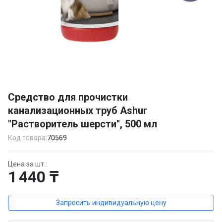
Item
1
Средство для прочистки
of
канализационных труб Ashur
1
"Растворитель шерсти", 500 мл
Код товара:
70569
Цена за шт.:
1 440 ₸
Запросить индивидуальную цену