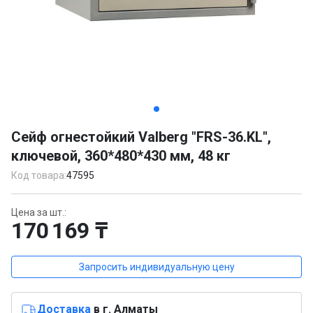
Item
1
Сейф огнестойкий Valberg "FRS-36.KL",
of
ключевой, 360*480*430 мм, 48 кг
2
Код товара:
47595
Цена за шт.:
170 169 ₸
Запросить индивидуальную цену
Доставка
в г. Алматы