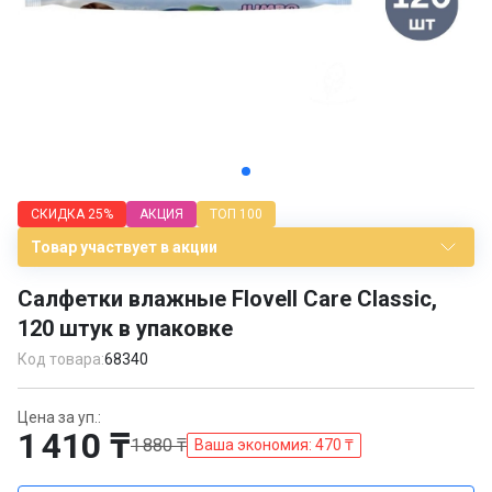
Item
1
СКИДКА
25%
АКЦИЯ
ТОП 100
of
3
Товар участвует в акции
Салфетки влажные Flovell Care Classic,
120 штук в упаковке
Код товара:
68340
Цена за уп.:
1 410 ₸
1 880 ₸
Ваша экономия: 470 ₸