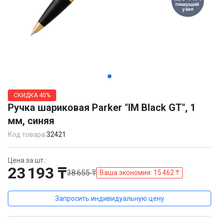
Item
1
СКИДКА
40%
of
Ручка шариковая Parker "IM Black GT", 1
4
мм, синяя
Код товара:
32421
Цена за шт.:
23 193 ₸
38 655 ₸
Ваша экономия: 15 462 ₸
Запросить индивидуальную цену