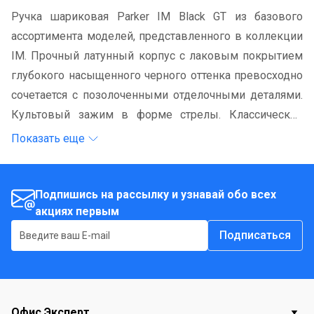
Ручка шариковая Parker IM Black GT из базового
ассортимента моделей, представленного в коллекции
IM. Прочный латунный корпус с лаковым покрытием
глубокого насыщенного черного оттенка превосходно
сочетается с позолоченными отделочными деталями.
Культовый зажим в форме стрелы. Классический
механизм с кнопкой для извлечения стержня.
Показать еще
Технология QuinkFlow обеспечивает дополнительную
плавность подачи чернил, обеспечивая надежность и
производительность. Шарик в данной модели
Подпишись на рассылку и узнавай обо всех
акциях первым
обеспечивает среднюю толщину линию письма.
Подписаться
Офис Эксперт