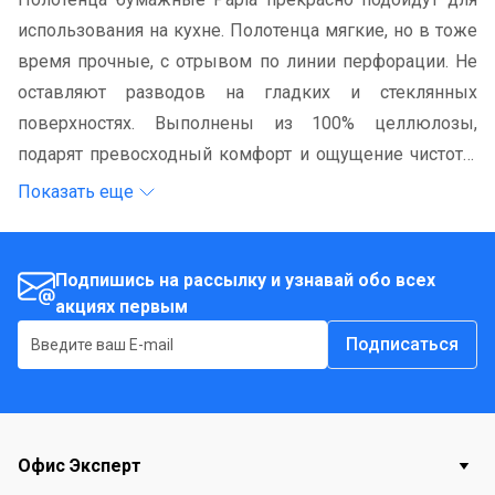
использования на кухне. Полотенца мягкие, но в тоже
время прочные, с отрывом по линии перфорации. Не
оставляют разводов на гладких и стеклянных
поверхностях. Выполнены из 100% целлюлозы,
подарят превосходный комфорт и ощущение чистоты
и свежести. Идеально впитывают влагу и жир.
Показать еще
Подходят для ухода за домашними животными,
бытовой техникой, автомобилем. В комплекте - 2
рулона трехслойных полотенец с тиснением.
Подпишись на рассылку и узнавай обо всех
акциях первым
Подписаться
Офис Эксперт