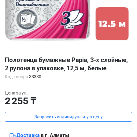
Item
1
Полотенца бумажные Papia, 3-х слойные,
of
2 рулона в упаковке, 12,5 м, белые
1
Код товара:
33330
Цена за уп.:
2 255 ₸
Запросить индивидуальную цену
Доставка
в г. Алматы