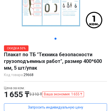
Item
1
СКИДКА
50%
of
Плакат по ТБ "Техника безопасности
5
грузоподъемных работ", размер 400*600
мм, 5 шт/упак
Код товара:
29668
Цена за ком.:
1 655 ₸
3 310 ₸
Ваша экономия: 1 655 ₸
Запросить индивидуальную цену