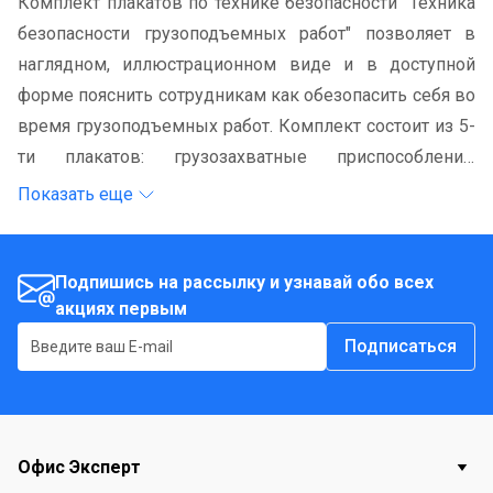
Комплект плакатов по технике безопасности "Техника
безопасности грузоподъемных работ" позволяет в
наглядном, иллюстрационном виде и в доступной
форме пояснить сотрудникам как обезопасить себя во
время грузоподъемных работ. Комплект состоит из 5-
ти плакатов: грузозахватные приспособления,
знаковая сигнализация, правила установки кранов,
Показать еще
схема строповки и складирования грузов (2 шт.).
Прочный материал обеспечит длительный срок
эксплуатации плакатов на предприятии.
Подпишись на рассылку и узнавай обо всех
акциях первым
Подписаться
Офис Эксперт