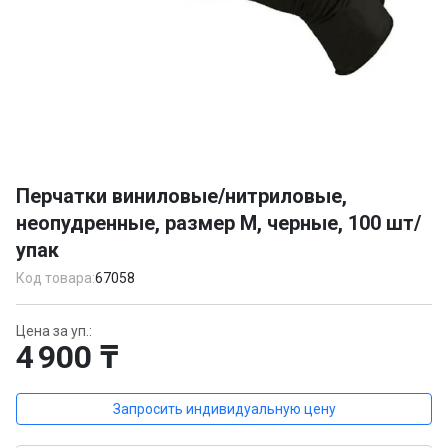
Item
1
Перчатки виниловые/нитриловые,
of
неопудренные, размер M, черные, 100 шт/
1
упак
Код товара:
67058
Цена за уп.:
4 900 ₸
Запросить индивидуальную цену