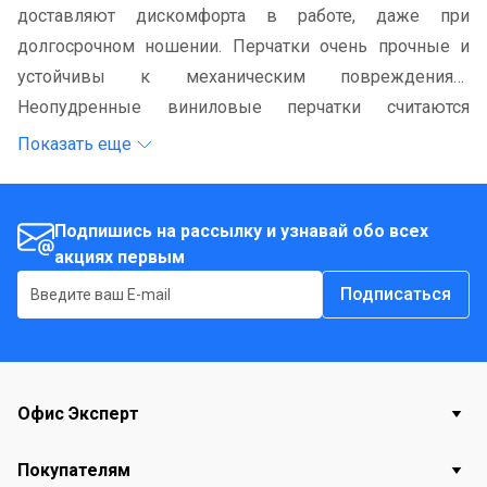
доставляют дискомфорта в работе, даже при
долгосрочном ношении. Перчатки очень прочные и
устойчивы к механическим повреждениям.
Неопудренные виниловые перчатки считаются
гипоаллергенными, так как они не содержат
Показать еще
натурального латекса, легко одеваются и снимаются.
Подпишись на рассылку и узнавай обо всех
акциях первым
Подписаться
Офис Эксперт
Покупателям