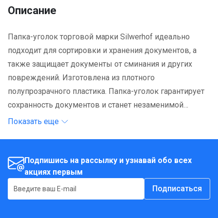
Описание
Папка-уголок торговой марки Silwerhof идеально
подходит для сортировки и хранения документов, а
также защищает документы от сминания и других
повреждений. Изготовлена из плотного
полупрозрачного пластика. Папка-уголок гарантирует
сохранность документов и станет незаменимой
вещью в работе.
Показать еще
Подпишись на рассылку и узнавай обо всех
акциях первым
Подписаться