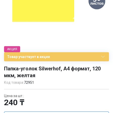
Item
1
АКЦИЯ
of
1
Товар участвует в акции
Папка-уголок Silwerhof, А4 формат, 120
мкм, желтая
Код товара:
72951
Цена за шт.:
240 ₸