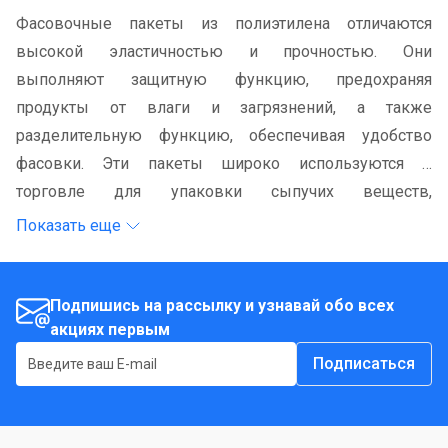
Фасовочные пакеты из полиэтилена отличаются
высокой эластичностью и прочностью. Они
выполняют защитную функцию, предохраняя
продукты от влаги и загрязнений, а также
разделительную функцию, обеспечивая удобство
фасовки. Эти пакеты широко используются в
торговле для упаковки сыпучих веществ,
непродовольственных товаров и не очень тяжелых
Показать еще
весовых продуктов. Они также идеально подходят для
использования в домашних условиях.
Подпишись на рассылку и узнавай обо всех
акциях первым
Подписаться