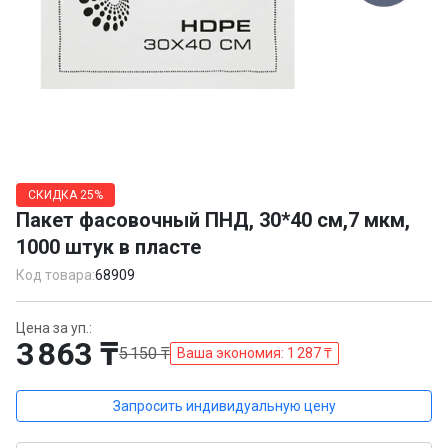
Item
1
СКИДКА
25%
of
Пакет фасовочный ПНД, 30*40 см,7 мкм,
1
1000 штук в пласте
Код товара:
68909
Цена за уп.:
3 863 ₸
5 150 ₸
Ваша экономия: 1 287 ₸
Запросить индивидуальную цену