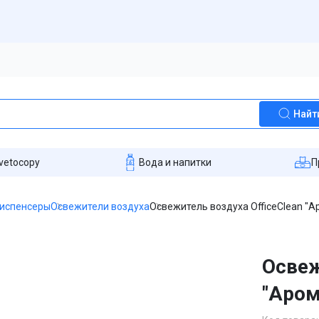
Найт
vetocopy
Вода и напитки
П
диспенсеры
Освежители воздуха
Освежитель воздуха OfficeClean "А
Освеж
"Аром