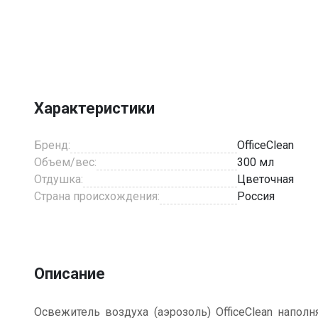
Item
1
of
3
Характеристики
Бренд:
OfficeClean
Объем/вес:
300 мл
Отдушка:
Цветочная
Страна происхождения:
Россия
Описание
Освежитель воздуха (аэрозоль) OfficeClean напол