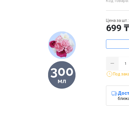
Код товара:
Цена за шт.:
699 
Под зак
Дост
ближ