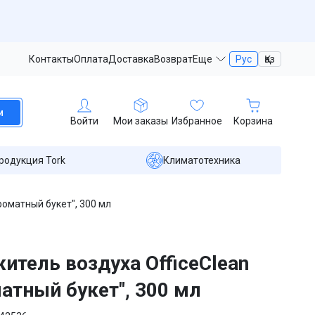
Контакты
Оплата
Доставка
Возврат
Еще
Рус
Қаз
и
Войти
Мои заказы
Избранное
Корзина
родукция Tork
Климатотехника
роматный букет", 300 мл
итель воздуха OfficeClean
атный букет", 300 мл