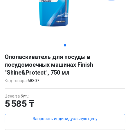
Item
1
Ополаскиватель для посуды в
of
посудомоечных машинах Finish
3
"Shine&Protect", 750 мл
Код товара:
68307
Цена за бут.:
5 585 ₸
Запросить индивидуальную цену