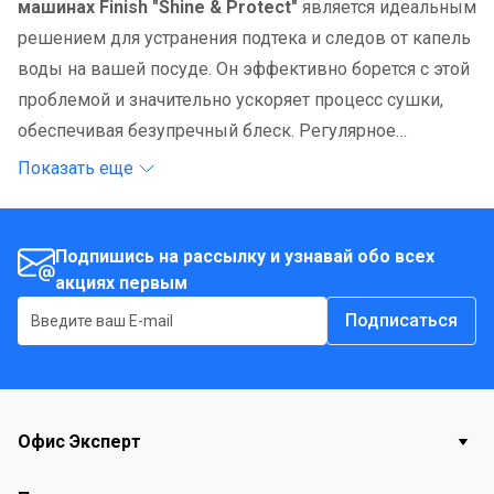
машинах Finish "Shine & Protect"
является идеальным
решением для устранения подтека и следов от капель
воды на вашей посуде. Он эффективно борется с этой
проблемой и значительно ускоряет процесс сушки,
обеспечивая безупречный блеск. Регулярное
использование ополаскивателя Finish позволяет
Показать еще
избежать образования подтека и следов от капель, а
также придает посуде яркий блеск. Для достижения
наилучших результатов рекомендуется заливать
Подпишись на рассылку и узнавай обо всех
акциях первым
ополаскиватель в предназначенный для него отсек и
использовать его вместе с моющими средствами
Подписаться
Finish. Обеспечьте своей посуде идеальный вид с
ополаскивателем Finish "Shine & Protect".
Состав
: 5% или более, но менее 15%: неионогенные
Офис Эксперт
ПАВ, консерванты.