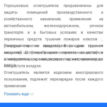
Порошковые огнетушители предназначены для
защиты помещений производственного и
хозяйственного назначения, применения на
автомобильном, железнодорожном, речном
транспорте и в бытовых условиях в качестве
первичных средств тушения пожаров классов А
(твердых горючих веществ), В (жидких горючих
Огнетушители не предназначены для тушения
веществ), С (газообразных горючих веществ) и
загораний щелочных и щелочноземельных металлов
электроустановок, находящихся под напряжением до
и материалов, горение которых может происходить
1000 В.
без доступа воздуха.
Огнетушитель является изделием многоразового
пользования, подлежит перезарядке после каждого
применения.
Показать еще