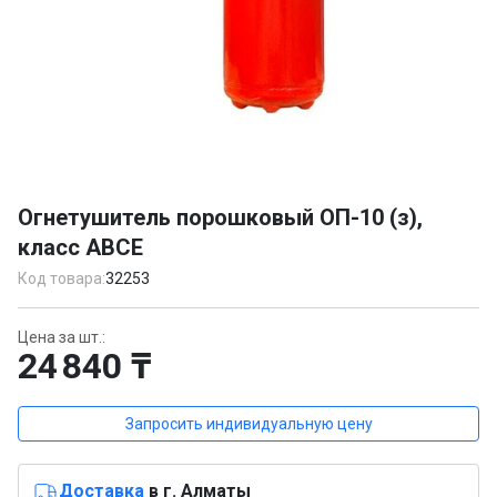
Item
1
Огнетушитель порошковый ОП-10 (з),
of
класс АВСЕ
1
Код товара:
32253
Цена за шт.:
24 840 ₸
Запросить индивидуальную цену
Доставка
в г. Алматы