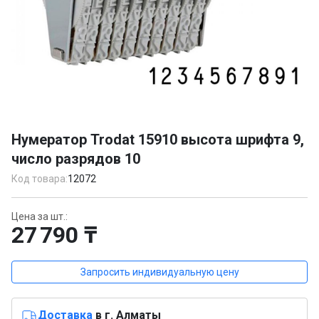
Item
1
Нумератор Trodat 15910 высота шрифта 9,
of
число разрядов 10
1
Код товара:
12072
Цена за шт.:
27 790 ₸
Запросить индивидуальную цену
Доставка
в г. Алматы