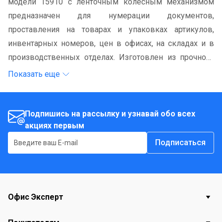
модели 15910 с ленточным колёсным механизмом
предназначен для нумерации документов,
проставления на товарах и упаковках артикулов,
инвентарных номеров, цен в офисах, на складах и в
производственных отделах. Изготовлен из прочного
металлического корпуса, долговечного и устойчивого
Показать еще
к износу. Имеется удобная рукоятка, которая облегчает
использование и повышает комфорт при работе.
Подпишись на рассылку и узнавай обо всех
акциях первым
Подписаться
Офис Эксперт