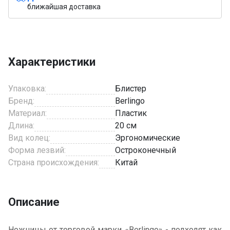
ближайшая доставка
Характеристики
Упаковка:
Блистер
Бренд:
Berlingo
Материал:
Пластик
Длина:
20 см
Вид колец:
Эргономические
Форма лезвий:
Остроконечный
Страна происхождения:
Китай
Описание
Ножницы от торговой марки «Berlingo» - подходят как