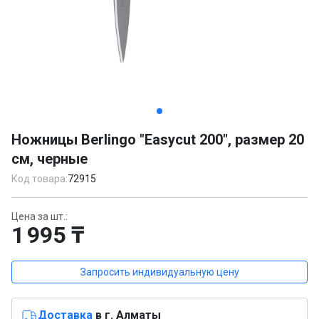
Item
1
Ножницы Berlingo "Easycut 200", размер 20
of
см, черные
2
Код товара:
72915
Цена за шт.:
1 995 ₸
Запросить индивидуальную цену
Доставка
в г. Алматы