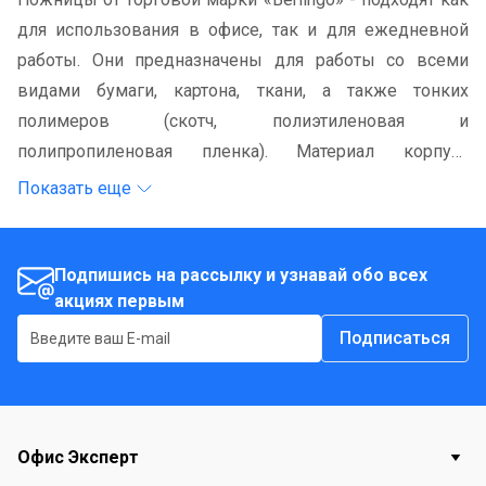
для использования в офисе, так и для ежедневной
работы. Они предназначены для работы со всеми
видами бумаги, картона, ткани, а также тонких
полимеров (скотч, полиэтиленовая и
полипропиленовая пленка). Материал корпуса
изготовлен из нержавеющей стали, а ручки из
Показать еще
пластика.
Подпишись на рассылку и узнавай обо всех
акциях первым
Подписаться
Офис Эксперт