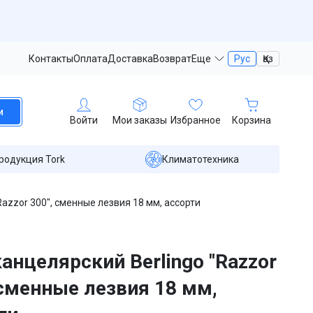
Контакты
Оплата
Доставка
Возврат
Еще
Рус
Қаз
и
Войти
Мои заказы
Избранное
Корзина
родукция Tork
Климатотехника
Razzor 300", сменные лезвия 18 мм, ассорти
анцелярский Berlingo "Razzor
 сменные лезвия 18 мм,