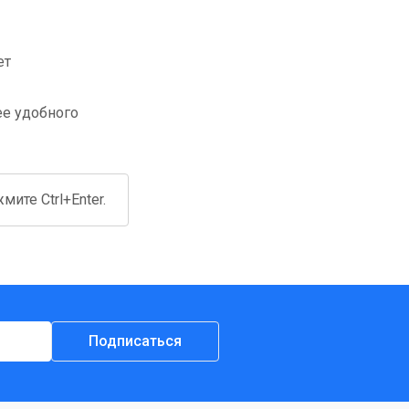
ет
ее удобного
ите Ctrl+Enter.
Подписаться