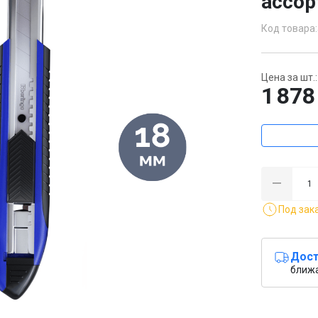
ассор
Код товара:
Цена за шт.:
1 878
Под зак
Дост
ближ