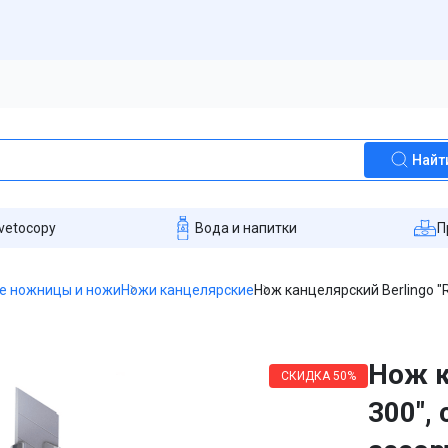
Найт
vetocopy
Вода и напитки
П
е ножницы и ножи
Ножи канцелярские
Нож канцелярский Berlingo "
Нож к
СКИДКА
50%
300",