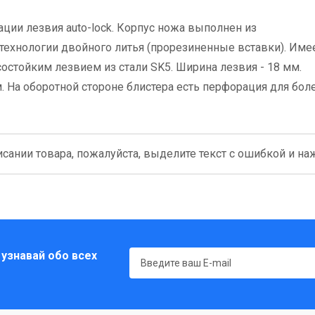
ции лезвия auto-lock. Корпус ножа выполнен из
технологии двойного литья (прорезиненные вставки). Име
стойким лезвием из стали SK5. Ширина лезвия - 18 мм.
. На оборотной стороне блистера есть перфорация для бол
сании товара, пожалуйста, выделите текст с ошибкой и нажм
 узнавай обо всех