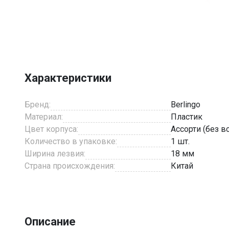
Item
1
of
2
Характеристики
Бренд:
Berlingo
Материал:
Пластик
Цвет корпуса:
Ассорти (без 
Количество в упаковке:
1 шт.
Ширина лезвия:
18 мм
Страна происхождения:
Китай
Описание